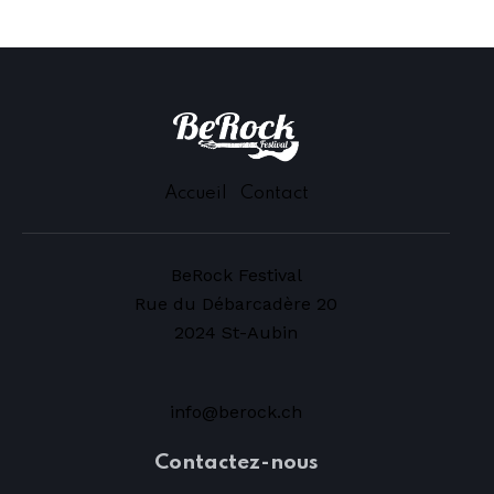
Accueil
Contact
BeRock Festival
Rue du Débarcadère 20
2024 St-Aubin
info@berock.ch
Contactez-nous