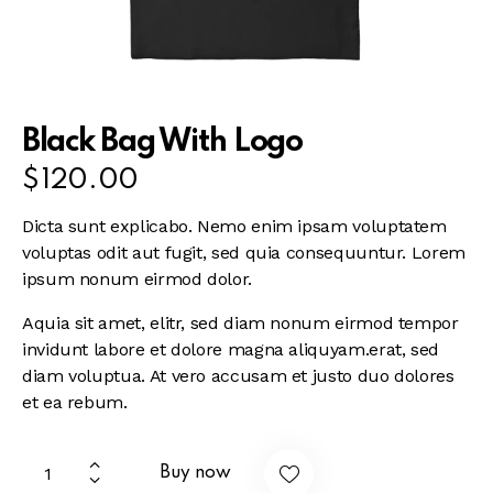
Black Bag With Logo
$
120.00
Dicta sunt explicabo. Nemo enim ipsam voluptatem
voluptas odit aut fugit, sed quia consequuntur. Lorem
ipsum nonum eirmod dolor.
Aquia sit amet, elitr, sed diam nonum eirmod tempor
invidunt labore et dolore magna aliquyam.erat, sed
diam voluptua. At vero accusam et justo duo dolores
et ea rebum.
A
Buy now
l