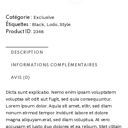
t
e
Exclusive
Catégorie :
r
Black
Lodo
Style
Étiquettes :
,
,
n
2346
Product ID:
a
t
i
DESCRIPTION
v
e
INFORMATIONS COMPLÉMENTAIRES
:
AVIS (0)
Dicta sunt explicabo. Nemo enim ipsam voluptatem
voluptas sit odit aut fugit, sed quia consequuntur.
Lorem ipsum dolor. Aquia sit amet, elitr, sed diam
nonum eirmod tempor invidunt labore et dolore
magna aliquyam.erat, sed diam voluptua. At vero
accusam et justo duo dolores et ea rebum. Stet clitain